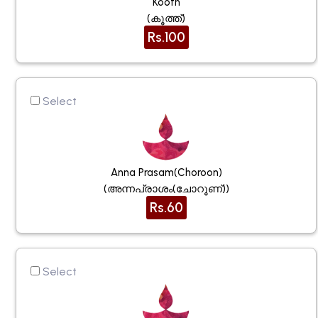
Kooth
(കൂത്ത്)
Rs.100
Select
Anna Prasam(choroon)
(അന്നപ്രാശം(ചോറൂണ്))
Rs.60
Select