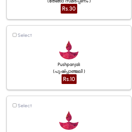
(തേങ്ങാ സമർപ്പണം )
Rs.30
Select
Pushpanjali
(പുഷ്പ്പാഞ്ജലി )
Rs.10
Select