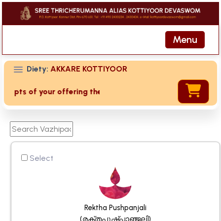
Menu
Diety:
AKKARE KOTTIYOOR
ipts of your offering then login to site then choose 'My Acc
Select
Rektha Pushpanjali
(രക്തപുഷ്പ്പാഞ്ജലി)