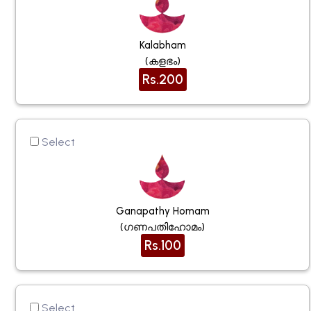
Kalabham
(കളഭം)
Rs.200
Select
Ganapathy Homam
(ഗണപതിഹോമം)
Rs.100
Select